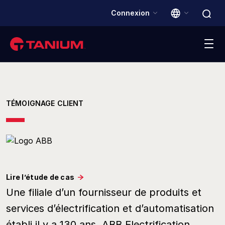
Connexion
Plateforme
TÉMOIGNAGE CLIENT
Solutions
Logo ABB
Clients
Partenaires
Lire l’étude de cas
Une filiale d’un fournisseur de produits et
Ressources
services d’électrification et d’automatisation
établi il y a 130 ans, ABB Electrification