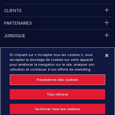
CLIENTS
PARTENAIRES
JURIDIQUE
En cliquant sur « Accepter tous les cookies », vous
Converge 2026
16 novembre - 19, 2026
acceptez le stockage de cookies sur votre appareil
pour améliorer la navigation sur le site, analyser son
S’inscrire maintenant
utilisation et contribuer à nos efforts de marketing.
Paramètres des cookies
© 2026 Tanium Inc. Tous droits réservés.
Tout refuser
Anglais
Autoriser tous les cookies