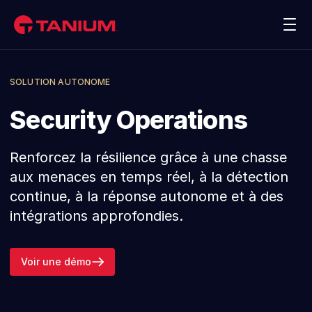
Contactez-nous
Voir une démo
Plateforme
SOLUTION AUTONOME
Security Operations
Solutions
Renforcez la résilience grâce à une chasse
Clients
aux menaces en temps réel, à la détection
continue, à la réponse autonome et à des
Partenaires
intégrations approfondies.
Ressources
Voir une démo
Entreprise