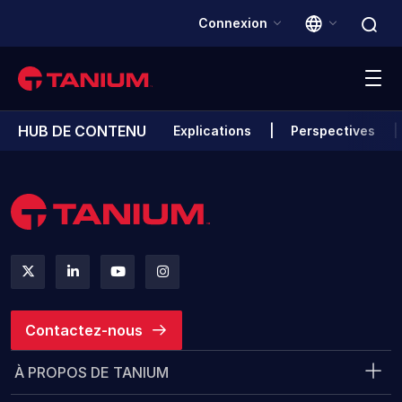
Connexion
HUB DE CONTENU
Explications
Perspectives
Plateforme
Solutions
Clients
Partenaires
Contactez-nous
Ressources
À PROPOS DE TANIUM