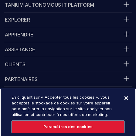
TANIUM AUTONOMOUS IT PLATFORM
Entreprise
EXPLORER
APPRENDRE
ASSISTANCE
CLIENTS
PARTENAIRES
JURIDIQUE
En cliquant sur « Accepter tous les cookies », vous
acceptez le stockage de cookies sur votre appareil
pour améliorer la navigation sur le site, analyser son
utilisation et contribuer à nos efforts de marketing.
Converge 2026
16 novembre - 19, 2026
Paramètres des cookies
S’inscrire maintenant