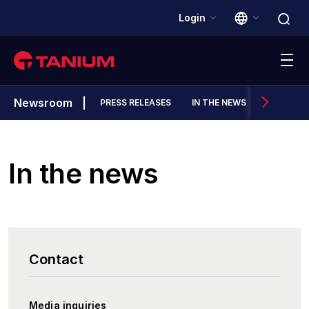
Login
Newsroom
PRESS RELEASES
IN THE NEWS
Platform
Solutions
In the news
Customers
Partners
Contact
Resources
Media inquiries