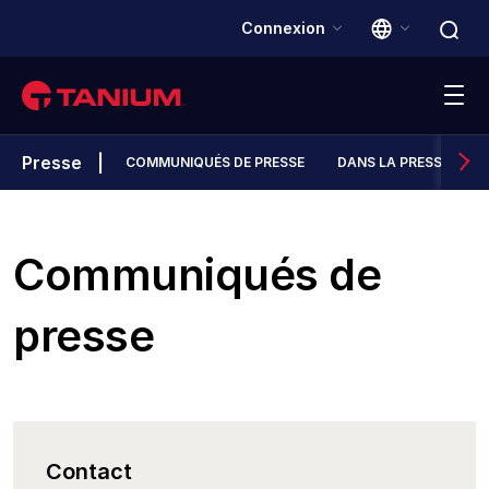
Connexion
Presse
COMMUNIQUÉS DE PRESSE
DANS LA PRESSE
Plateforme
Solutions
Communiqués de
Clients
presse
Partenaires
Ressources
Contact